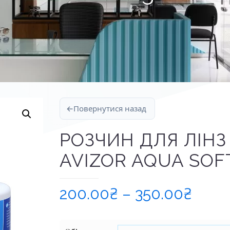
←
Повернутися назад
РОЗЧИН ДЛЯ ЛІНЗ
AVIZOR AQUA SOF
Діап
200.00
₴
–
350.00
₴
цін:
від