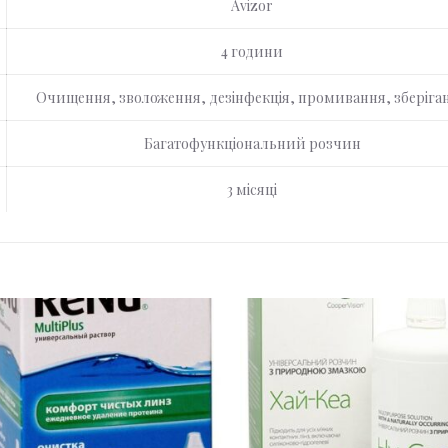
Avizor
4 години
Очищення, зволоження, дезінфекція, промивання, зберіга
Багатофункціональний розчин
3 місяці