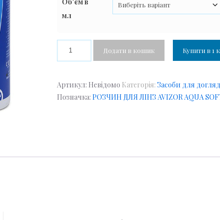
Об'єм в
200.
мл
до
350.
Додати в кошик
Купити в 1 к
Артикул:
Невідомо
Категорія:
Засоби для догля
Позначка:
РОЗЧИН ДЛЯ ЛІНЗ AVIZOR AQUA SOF