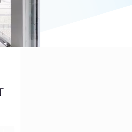
T
азон